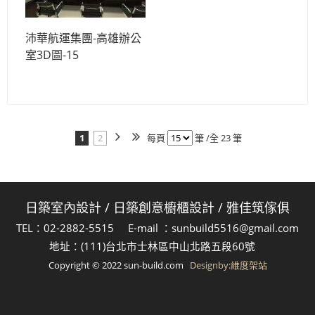
沛華航運集團-高雄辦公
室3D圖-15
1
2
每頁
筆 /全 23 筆
日築室內設計
/
日築創意櫥櫃設計
/
雅佳筑傢俱
TEL：02-2882-5515 E-mail ：sunbuild5516@gmail.com
地址：(111)台北市士林區中山北路五段60號
Copyright © 2022 sun-build.com
Designby:維度架站