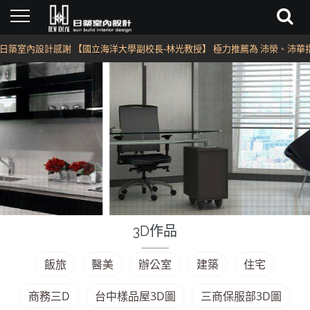
室內設計感謝 【國立海洋大學副校長-林光教授】 極力推薦為 沛榮、沛華指定
3D作品
飯旅
醫美
辦公室
建築
住宅
商務三D
台中樣品屋3D圖
三商保服部3D圖