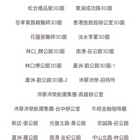
松合樣品屋3D圖
東湖成功路3D圖
忠孝東路賴醫師3D圖
香港旅遊局辦公室3D圖
花蓮張醫師3D圖
淡水李董3D圖
林口_魏公館3D圖
南港-莊公館3D圖
林口傅公館3D圖
蘆洲-劉公館3D圖-1
蘆洲-劉公館3D圖-2
沛華沛榮-招待所
沛華沛榮航運集團-高雄辦公室
沛華沛榮航運集團-台中辦公室
牛經金融咖啡廳
新店-張公館
光復北路-黃公館
忠誠路-莊公館
蘆洲-羅公館
南港-友紀公館
中山北路-林公館