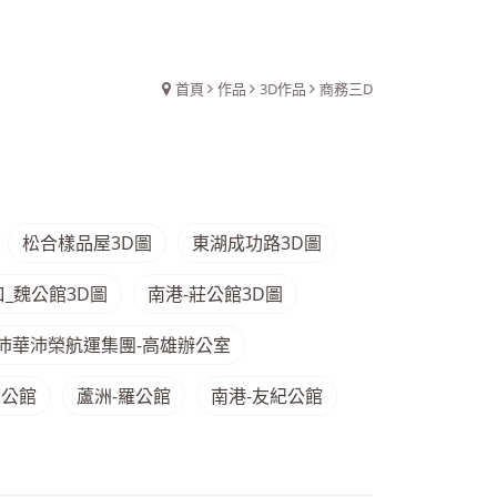
首頁
作品
3D作品
商務三D
松合樣品屋3D圖
東湖成功路3D圖
口_魏公館3D圖
南港-莊公館3D圖
沛華沛榮航運集團-高雄辦公室
莊公館
蘆洲-羅公館
南港-友紀公館