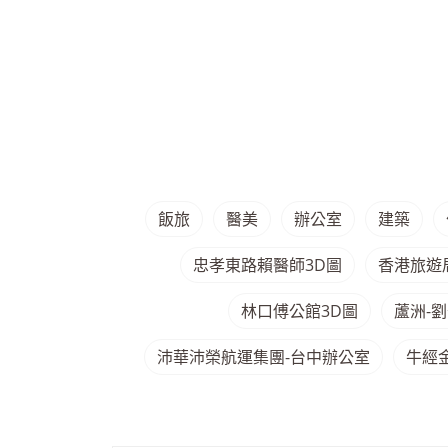
飯旅
醫美
辦公室
建築
忠孝東路賴醫師3D圖
香港旅遊
林口傅公館3D圖
蘆洲-劉
沛華沛榮航運集團-台中辦公室
牛經