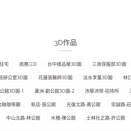
3D作品
住宅
商務三D
台中樣品屋3D圖
三商保服部3D圖
局辦公室3D圖
花蓮張醫師3D圖
淡水李董3D圖
林
公館3D圖-1
蘆洲-劉公館3D圖-2
沛華沛榮-招待所
金融咖啡廳
新店-張公館
光復北路-黃公館
忠誠路-
中山北路-林公館
木柵-陳公館
士林社正路-許公館