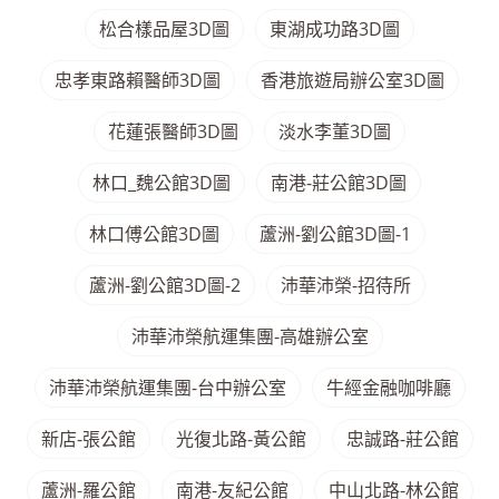
松合樣品屋3D圖
東湖成功路3D圖
忠孝東路賴醫師3D圖
香港旅遊局辦公室3D圖
花蓮張醫師3D圖
淡水李董3D圖
林口_魏公館3D圖
南港-莊公館3D圖
林口傅公館3D圖
蘆洲-劉公館3D圖-1
蘆洲-劉公館3D圖-2
沛華沛榮-招待所
沛華沛榮航運集團-高雄辦公室
沛華沛榮航運集團-台中辦公室
牛經金融咖啡廳
新店-張公館
光復北路-黃公館
忠誠路-莊公館
蘆洲-羅公館
南港-友紀公館
中山北路-林公館