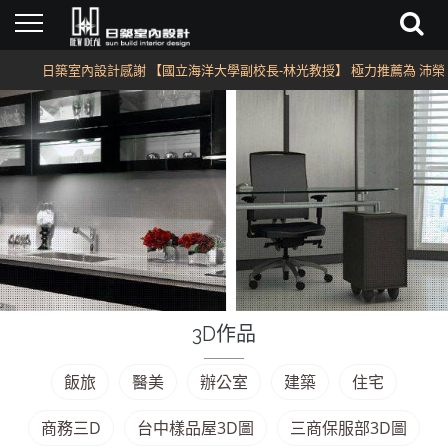
日築室內設計感謝 【國立海洋大學副校長-林光教授】 極力推薦為 沛榮、
3D作品
飯旅
醫美
辦公室
建築
住宅
商務三D
台中樣品屋3D圖
三商保服部3D圖