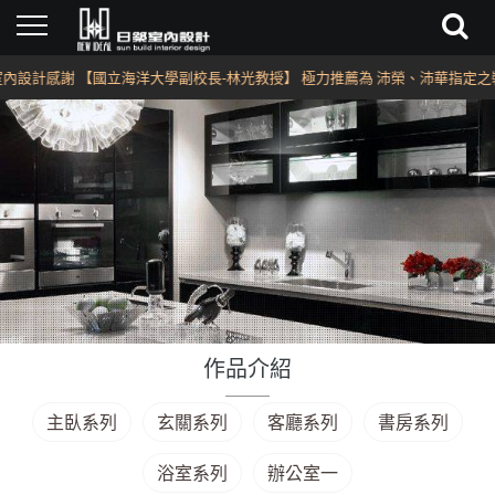
設計感謝 【國立海洋大學副校長-林光教授】 極力推薦為 沛榮、沛華指定之裝
作品介紹
主臥系列
玄關系列
客廳系列
書房系列
浴室系列
辦公室一