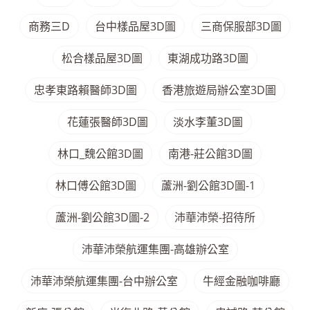
商務三D
台中樣品屋3D圖
三商保服部3D圖
松合樣品屋3D圖
東湖成功路3D圖
忠孝東路賴醫師3D圖
香港旅遊局辦公室3D圖
花蓮張醫師3D圖
淡水李董3D圖
林口_魏公館3D圖
南港-莊公館3D圖
林口傅公館3D圖
蘆洲-劉公館3D圖-1
蘆洲-劉公館3D圖-2
沛華沛榮-招待所
沛華沛榮航運集團-高雄辦公室
沛華沛榮航運集團-台中辦公室
牛經金融咖啡廳