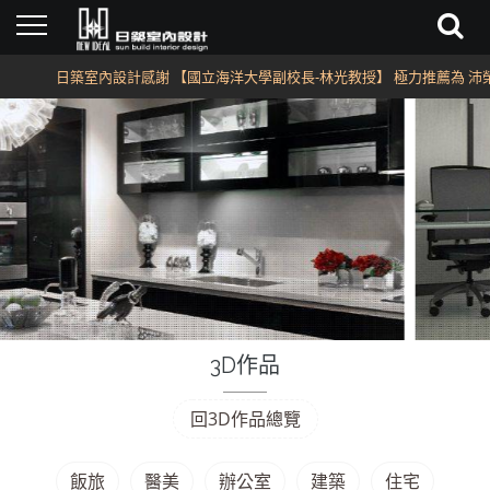
日築室內設計感謝 【國立海洋大學副校長-林光教授】 極力推薦為 沛榮
3D作品
回3D作品總覽
飯旅
醫美
辦公室
建築
住宅