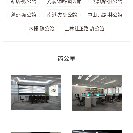
新店-張公館
光復北路-黃公館
忠誠路-莊公館
蘆洲-羅公館
南港-友紀公館
中山北路-林公館
木柵-陳公館
士林社正路-許公館
辦公室