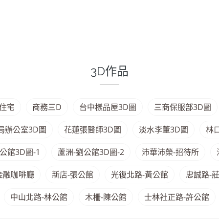
3D作品
住宅
商務三D
台中樣品屋3D圖
三商保服部3D圖
局辦公室3D圖
花蓮張醫師3D圖
淡水李董3D圖
林
公館3D圖-1
蘆洲-劉公館3D圖-2
沛華沛榮-招待所
金融咖啡廳
新店-張公館
光復北路-黃公館
忠誠路-
中山北路-林公館
木柵-陳公館
士林社正路-許公館