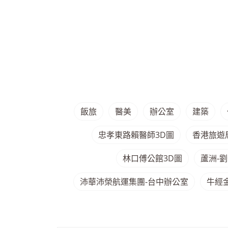
飯旅
醫美
辦公室
建築
忠孝東路賴醫師3D圖
香港旅遊
林口傅公館3D圖
蘆洲-劉
沛華沛榮航運集團-台中辦公室
牛經