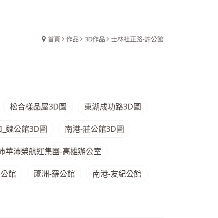
首頁
作品
3D作品
士林社正路-許公館
松合樣品屋3D圖
東湖成功路3D圖
口_魏公館3D圖
南港-莊公館3D圖
沛華沛榮航運集團-高雄辦公室
莊公館
蘆洲-羅公館
南港-友紀公館