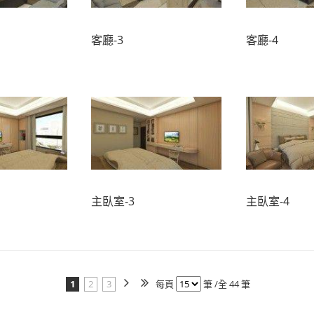
客廳-3
客廳-4
主臥室-3
主臥室-4
1
2
3
每頁
筆 /全 44 筆