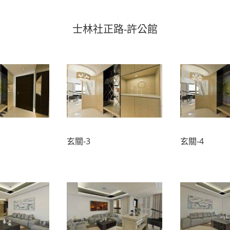
士林社正路-許公館
玄關-3
玄關-4